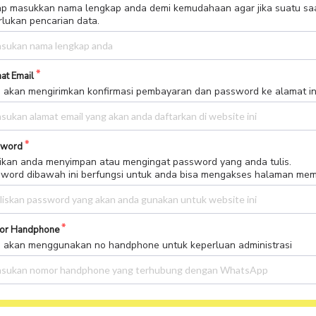
Sudah mempunyai akun ?
Login
data-data di bawah untuk informasi akses di website ini.
 dibawah ini akan digunakan untuk kepentingan mengakses halaman
er serta informasi terkait pembelian.
ormasi Pribadi
 Lengkap
p masukkan nama lengkap anda demi kemudahaan agar jika suatu sa
rlukan pencarian data.
at Email
 akan mengirimkan konfirmasi pembayaran dan password ke alamat in
sword
ikan anda menyimpan atau mengingat password yang anda tulis.
word dibawah ini berfungsi untuk anda bisa mengakses halaman me