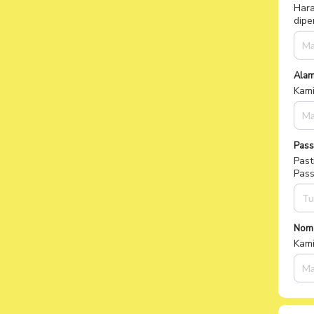
Isi 
Data
memb
Inf
Nama
Hara
dipe
Alam
Kami
Pas
Past
Pass