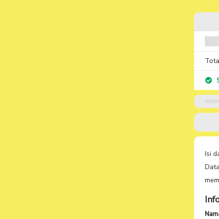
Solu
Ber
Dura
Biay
Tota
S
Kode
Masu