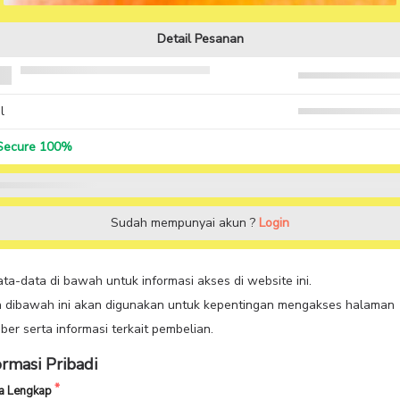
Detail Pesanan
si Sudah SEFT Tapi Masih
masalah
Rp. 10
si: per 30 Hari
a Transaksi
- Rp
l
Rp. 99
ecure 100%
 Diskon
kan kode jika anda punya
APPLY