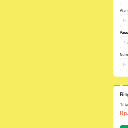
Alam
Pas
Nom
Rin
Tota
Rp.