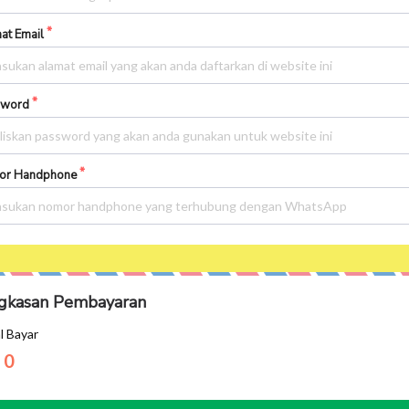
at Email
sword
or Handphone
gkasan Pembayaran
l Bayar
 0