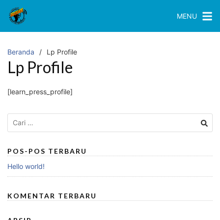
Langsung
ke
MENU
konten
Beranda
Lp Profile
Lp Profile
[learn_press_profile]
Cari
untuk:
POS-POS TERBARU
Hello world!
KOMENTAR TERBARU